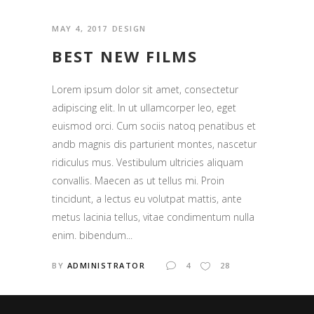
MAY 4, 2017
DESIGN
BEST NEW FILMS
Lorem ipsum dolor sit amet, consectetur
adipiscing elit. In ut ullamcorper leo, eget
euismod orci. Cum sociis natoq penatibus et
andb magnis dis parturient montes, nascetur
ridiculus mus. Vestibulum ultricies aliquam
convallis. Maecen as ut tellus mi. Proin
tincidunt, a lectus eu volutpat mattis, ante
metus lacinia tellus, vitae condimentum nulla
enim. bibendum...
BY
ADMINISTRATOR
4
28