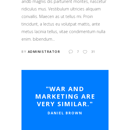
andb magnis dis parturient montes, nascetur
ridiculus mus. Vestibulum ultricies aliquam
convallis. Maecen as ut tellus mi. Proin
tincidunt, a lectus eu volutpat mattis, ante
metus lacinia tellus, vitae condimentum nulla
enim. bibendum...
BY
ADMINISTRATOR
7
31
"WAR AND
MARKETING ARE
VERY SIMILAR."
DANIEL BROWN